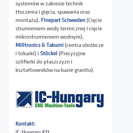
systemów w zakresie technik
tłoczenia i gięcia, spawania oraz
montażu),
Finepart Schweden
(Cięcie
strumieniem wody termicznej i cięcie
mikrostrumieniem wodnym),
Milltronics & Takumi
(centra obróbcze
i tokarki) i
Stöckel
(Precyzyjne
szlifierki do płaszczyzn i
kształtowników na bazie granitu).
Kontakt:
IC-Hungary Kft.