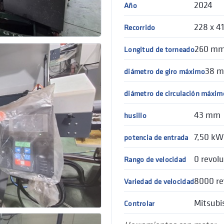
2024
Año
228 x 4
Recorrido
260 m
Longitud de torneado
38 
diámetro de giro máximo
diámetro de circulación máxim
43 mm
husillo
7,50 kW
potencia de entrada
0 revol
Rango de velocidad
8000 re
Variedad de velocidad
Mitsubi
Controlar