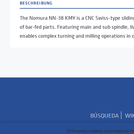
BESCHREIBUNG
The Nomura NN-38 KMY is a CNC Swiss-type sliding 
of bar-fed parts. Featuring main and sub spindle, l
enables complex turning and milling operations in 
|
BÚSQUEDA
WIK
Utilizamos cookies para mejorar la 