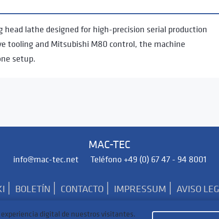
head lathe designed for high-precision serial production
ive tooling and Mitsubishi M80 control, the machine
one setup.
MAC-TEC
info@mac-tec.net Teléfono +49 (0) 67 47 - 94 8001
|
|
|
|
I
BOLETÍN
CONTACTO
IMPRESSUM
AVISO LE
experiencia digital de nuestros visitantes.