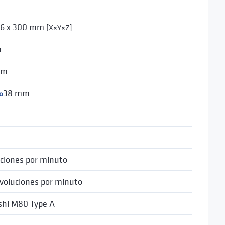
16 x 300 mm
[X×Y×Z]
m
mm
38 mm
o
uciones por minuto
voluciones por minuto
shi M80 Type A