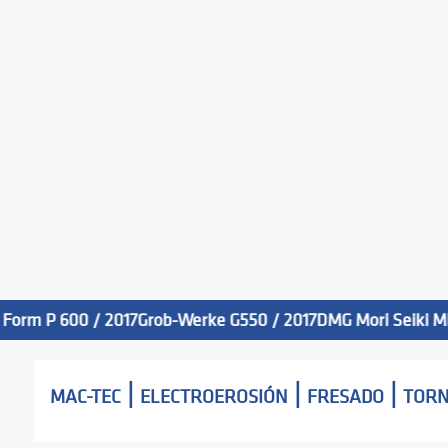
m P 600 / 2017
Grob-Werke G550 / 2017
DMG Mori Seiki Milltap
|
|
|
MAC-TEC
ELECTROEROSIÓN
FRESADO
TOR