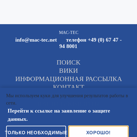
MAC-TEC
info@mac-tec.net телефон +49 (0) 67 47 -
94 8001
ПОИСК
ВИКИ
ИНФОРМАЦИОННАЯ РАССЫЛКА
КОНТАКТ
ИМПРЕССУМ
Мы используем куки для улучшения результатов работы в
НАШИ РЕКВИЗИТЫ
сети.
Перейти к ссылке на заявление о защите
ЗАЩИТА ДАННЫХ
данных.
ТОЛЬКО НЕОБХОДИМЫЕ
ХОРОШО!