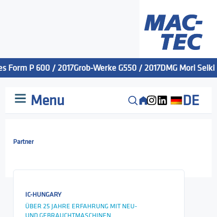
s Form P 600 / 2017
Grob-Werke G550 / 2017
DMG Mori Seiki M
Menu
DE
Partner
IC-HUNGARY
ÜBER 25 JAHRE ERFAHRUNG MIT NEU-
UND GEBRAUCHTMASCHINEN